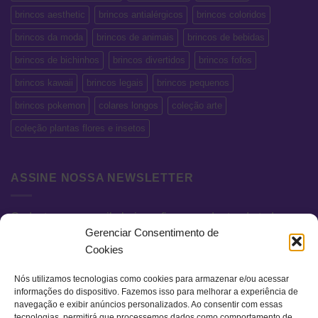
brincos aesthetic
brincos antialérgicos
brincos coloridos
brincos da moda
brincos de animais
brincos de bebidas
brincos de bichinhos
brincos divertidos
brincos fofos
brincos kawaii
brincos legais
brincos pequenos
brincos pokemon
colares longos
coleção arte
coleção plantas flores e insetos
ASSINE NOSSA NEWSLETTER
Cadastre seu e-mail abaixo e fique por dentro de todas as
Gerenciar Consentimento de
novidades e promoções exclusivas.
Cookies
Nós utilizamos tecnologias como cookies para armazenar e/ou acessar
informações do dispositivo. Fazemos isso para melhorar a experiência de
navegação e exibir anúncios personalizados. Ao consentir com essas
tecnologias, permitirá que processemos dados como comportamento de