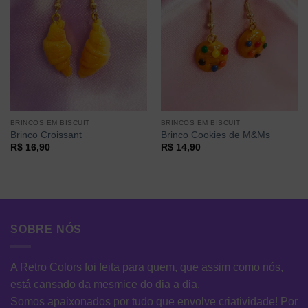
BRINCOS EM BISCUIT
BRINCOS EM BISCUIT
Brinco Croissant
Brinco Cookies de M&Ms
R$
16,90
R$
14,90
SOBRE NÓS
A Retro Colors foi feita para quem, que assim como nós,
está cansado da mesmice do dia a dia.
Somos apaixonados por tudo que envolve criatividade! Por