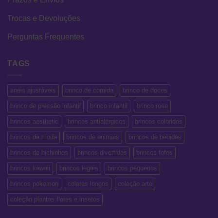
Trocas e Devoluções
Perguntas Frequentes
TAGS
anéis ajustáveis
brinco de comida
brinco de doces
brinco de pressão infantil
brinco infantil
brinco rosa
brincos aesthetic
brincos antialérgicos
brincos coloridos
brincos da moda
brincos de animais
brincos de bebidas
brincos de bichinhos
brincos divertidos
brincos fofos
brincos kawaii
brincos legais
brincos pequenos
brincos pokemon
colares longos
coleção arte
coleção plantas flores e insetos