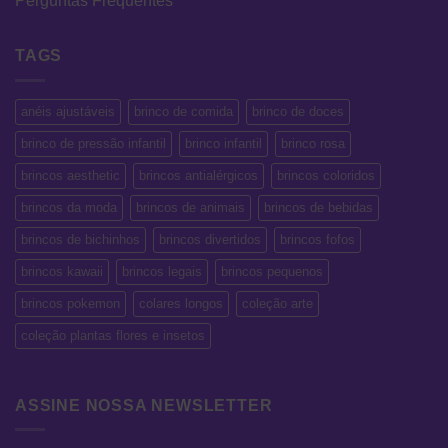
Perguntas Frequentes
TAGS
anéis ajustáveis
brinco de comida
brinco de doces
brinco de pressão infantil
brinco infantil
brinco rosa
brincos aesthetic
brincos antialérgicos
brincos coloridos
brincos da moda
brincos de animais
brincos de bebidas
brincos de bichinhos
brincos divertidos
brincos fofos
brincos kawaii
brincos legais
brincos pequenos
brincos pokemon
colares longos
coleção arte
coleção plantas flores e insetos
ASSINE NOSSA NEWSLETTER