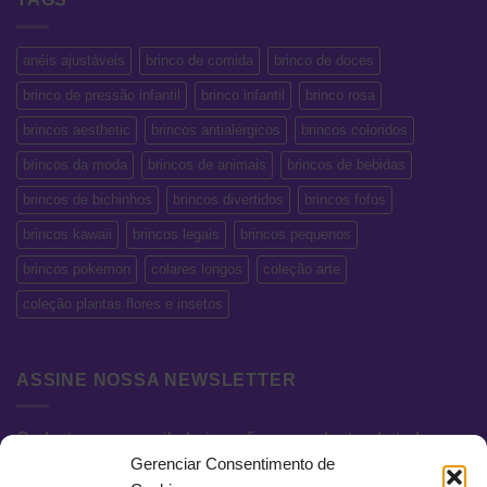
anéis ajustáveis
brinco de comida
brinco de doces
brinco de pressão infantil
brinco infantil
brinco rosa
brincos aesthetic
brincos antialérgicos
brincos coloridos
brincos da moda
brincos de animais
brincos de bebidas
brincos de bichinhos
brincos divertidos
brincos fofos
brincos kawaii
brincos legais
brincos pequenos
brincos pokemon
colares longos
coleção arte
coleção plantas flores e insetos
ASSINE NOSSA NEWSLETTER
Cadastre seu e-mail abaixo e fique por dentro de todas as
Gerenciar Consentimento de
novidades e promoções exclusivas.