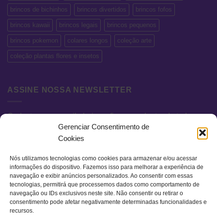
brincos de bichinhos
brincos divertidos
brincos fofos
brincos kawaii
brincos legais
brincos pequenos
brincos pokemon
colares longos
coleção arte
coleção plantas flores e insetos
ASSINE NOSSA NEWSLETTER
Cadastre seu e-mail abaixo e fique por dentro de todas as
Gerenciar Consentimento de
novidades e promoções exclusivas.
Cookies
Nós utilizamos tecnologias como cookies para armazenar e/ou acessar
informações do dispositivo. Fazemos isso para melhorar a experiência de
navegação e exibir anúncios personalizados. Ao consentir com essas
tecnologias, permitirá que processemos dados como comportamento de
navegação ou IDs exclusivos neste site. Não consentir ou retirar o
consentimento pode afetar negativamente determinadas funcionalidades e
recursos.