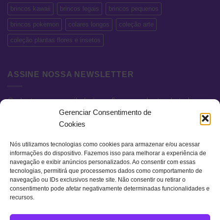
brincos kawaii
brincos legais
brincos pequenos
brincos pokemon
colares longos
coleção arte
coleção plantas flores e insetos
ASSINE NOSSA NEWSLETTER
Cadastre seu e-mail abaixo e fique por dentro de todas as
Gerenciar Consentimento de
novidades e promoções exclusivas.
Cookies
Nós utilizamos tecnologias como cookies para armazenar e/ou acessar
informações do dispositivo. Fazemos isso para melhorar a experiência de
navegação e exibir anúncios personalizados. Ao consentir com essas
tecnologias, permitirá que processemos dados como comportamento de
navegação ou IDs exclusivos neste site. Não consentir ou retirar o
consentimento pode afetar negativamente determinadas funcionalidades e
recursos.