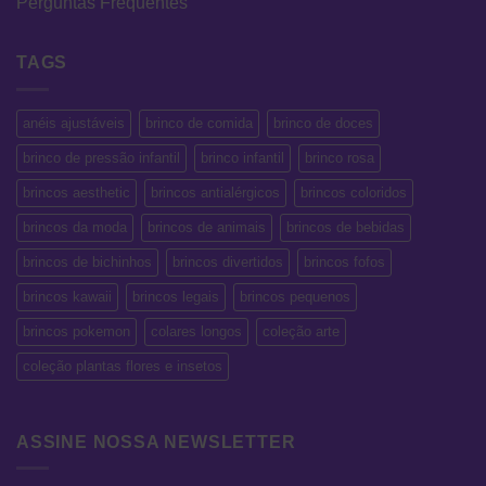
Perguntas Frequentes
TAGS
anéis ajustáveis
brinco de comida
brinco de doces
brinco de pressão infantil
brinco infantil
brinco rosa
brincos aesthetic
brincos antialérgicos
brincos coloridos
brincos da moda
brincos de animais
brincos de bebidas
brincos de bichinhos
brincos divertidos
brincos fofos
brincos kawaii
brincos legais
brincos pequenos
brincos pokemon
colares longos
coleção arte
coleção plantas flores e insetos
ASSINE NOSSA NEWSLETTER