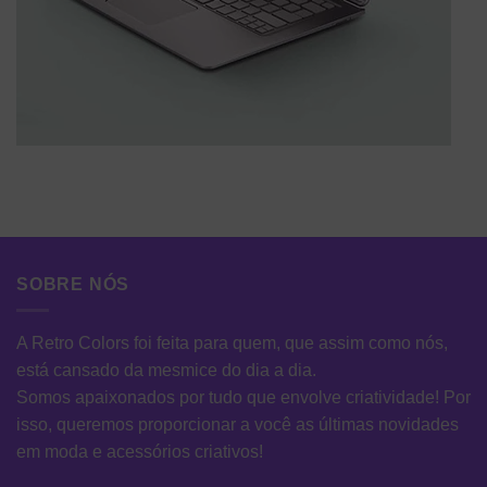
SOBRE NÓS
A Retro Colors foi feita para quem, que assim como nós,
está cansado da mesmice do dia a dia.
Somos apaixonados por tudo que envolve criatividade! Por
isso, queremos proporcionar a você as últimas novidades
em moda e acessórios criativos!