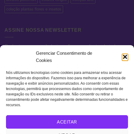
coleção plantas flores e insetos
ASSINE NOSSA NEWSLETTER
Cadastre seu e-mail abaixo e fique por dentro de todas as
Gerenciar Consentimento de
novidades e promoções exclusivas.
Cookies
Nós utilizamos tecnologias como cookies para armazenar e/ou acessar
informações do dispositivo. Fazemos isso para melhorar a experiência de
navegação e exibir anúncios personalizados. Ao consentir com essas
tecnologias, permitirá que processemos dados como comportamento de
navegação ou IDs exclusivos neste site. Não consentir ou retirar o
consentimento pode afetar negativamente determinadas funcionalidades e
recursos.
Visa
MasterCard
Bank
ACEITAR
Transfer
QUEM SOMOS
TERMOS DE USO
POLÍTICA DE PRIVACIDADE