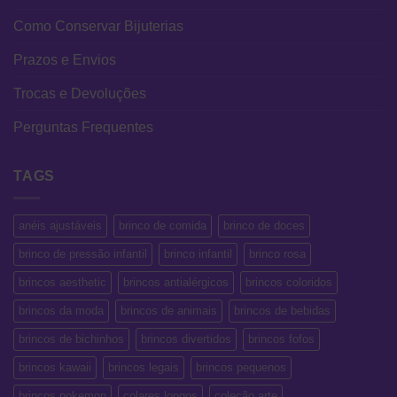
Como Conservar Bijuterias
Prazos e Envios
Trocas e Devoluções
Perguntas Frequentes
TAGS
anéis ajustáveis
brinco de comida
brinco de doces
brinco de pressão infantil
brinco infantil
brinco rosa
brincos aesthetic
brincos antialérgicos
brincos coloridos
brincos da moda
brincos de animais
brincos de bebidas
brincos de bichinhos
brincos divertidos
brincos fofos
brincos kawaii
brincos legais
brincos pequenos
brincos pokemon
colares longos
coleção arte