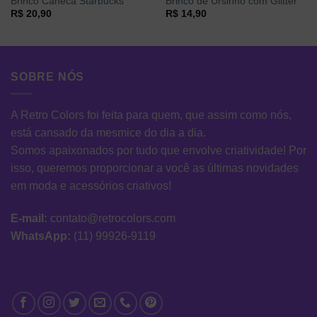
Brinco Caneca Starbucks
Brinco de Ursinho com Glitter
R$
20,90
R$
14,90
SOBRE NÓS
A Retro Colors foi feita para quem, que assim como nós,
está cansado da mesmice do dia a dia.
Somos apaixonados por tudo que envolve criatividade! Por
isso, queremos proporcionar a você as últimas novidades
em moda e acessórios criativos!
E-mail:
contato@retrocolors.com
WhatsApp:
(11) 99926-9119