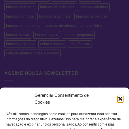
brincos aesthetic
brincos antialérgicos
brincos coloridos
brincos da moda
brincos de animais
brincos de bebidas
brincos de bichinhos
brincos divertidos
brincos fofos
brincos kawaii
brincos legais
brincos pequenos
brincos pokemon
colares longos
coleção arte
coleção plantas flores e insetos
ASSINE NOSSA NEWSLETTER
Cadastre seu e-mail abaixo e fique por dentro de todas as
Gerenciar Consentimento de
novidades e promoções exclusivas.
Cookies
Nós utilizamos tecnologias como cookies para armazenar e/ou acessar
informações do dispositivo. Fazemos isso para melhorar a experiência de
navegação e exibir anúncios personalizados. Ao consentir com essas