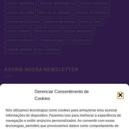
brincos aesthetic
brincos antialérgicos
brincos coloridos
brincos da moda
brincos de animais
brincos de bebidas
brincos de bichinhos
brincos divertidos
brincos fofos
brincos kawaii
brincos legais
brincos pequenos
brincos pokemon
colares longos
coleção arte
coleção plantas flores e insetos
ASSINE NOSSA NEWSLETTER
Cadastre seu e-mail abaixo e fique por dentro de todas as
Gerenciar Consentimento de
novidades e promoções exclusivas.
Cookies
Nós utilizamos tecnologias como cookies para armazenar e/ou acessar
informações do dispositivo. Fazemos isso para melhorar a experiência de
navegação e exibir anúncios personalizados. Ao consentir com essas
tecnologias, permitirá que processemos dados como comportamento de