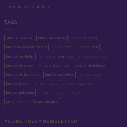
Perguntas Frequentes
TAGS
anéis ajustáveis
brinco de comida
brinco de doces
brinco de pressão infantil
brinco infantil
brinco rosa
brincos aesthetic
brincos antialérgicos
brincos coloridos
brincos da moda
brincos de animais
brincos de bebidas
brincos de bichinhos
brincos divertidos
brincos fofos
brincos kawaii
brincos legais
brincos pequenos
brincos pokemon
colares longos
coleção arte
coleção plantas flores e insetos
ASSINE NOSSA NEWSLETTER