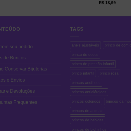
R$
18,99
NTEÚDO
TAGS
anéis ajustáveis
brinco de comi
reie seu pedido
brinco de doces
s de Brincos
brinco de pressão infantil
 Conservar Bijuterias
brinco infantil
brinco rosa
os e Envios
brincos aesthetic
cas e Devoluções
brincos antialérgicos
brincos coloridos
brincos da mo
guntas Frequentes
brincos de animais
brincos de bebidas
brincos de bichinhos