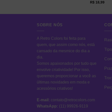
R$
18,99
SOBRE NÓS
CO
A Retro Colors foi feita para
Rast
quem, que assim como nós, está
Tipo
cansado da mesmice do dia a
dia.
Como
Somos apaixonados por tudo que
Praz
envolve criatividade! Por isso,
queremos proporcionar a você as
Tro
últimas novidades em moda e
Per
acessórios criativos!
E-mail:
contato@retrocolors.com
WhatsApp:
(11) 99926-9119