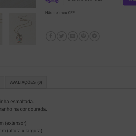
Não sei meu CEP
AVALIAÇÕES (0)
inha esmaltada.
manho na cor dourada.
m (extensor)
m (altura x largura)