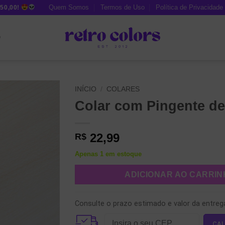
Quem Somos
Termos de Uso
Política de Privacidade
50,00!
O
INÍCIO
/
COLARES
Colar com Pingente de
22,99
R$
Apenas 1 em estoque
ADICIONAR AO CARRI
Consulte o prazo estimado e valor da entreg