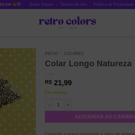
Quem Somos
Termos de Uso
Política de Privacidade
50,00!
O
INÍCIO
/
COLARES
Colar Longo Natureza
21,99
R$
Em estoque
Colar Longo Natureza quantidade
ADICIONAR AO CARRI
Consulte o prazo estimado e valor da entreg