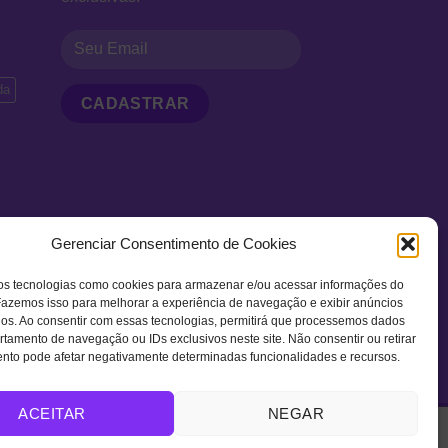
da
Gerenciar Consentimento de Cookies
mon
os tecnologias como cookies para armazenar e/ou acessar informações do
 Fazemos isso para melhorar a experiência de navegação e exibir anúncios
os. Ao consentir com essas tecnologias, permitirá que processemos dados
amento de navegação ou IDs exclusivos neste site. Não consentir ou retirar
nto pode afetar negativamente determinadas funcionalidades e recursos.
ACEITAR
NEGAR
Visa
MasterCard
Bank