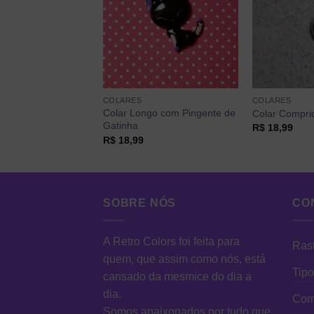
COLARES
COLARES
Colar Longo com Pingente de
 Eiffel
Colar Comprid
Gatinha
R$
18,99
R$
18,99
SOBRE NÓS
CO
A Retro Colors foi feita para
Rast
quem, que assim como nós, está
Tipo
cansado da mesmice do dia a
dia.
Como
Somos apaixonados por tudo que