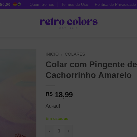
Quem Somos
Termos de Uso
Política de Privacidade
50,00!
O
INÍCIO
/
COLARES
Colar com Pingente de
Cachorrinho Amarelo
18,99
R$
Au-au!
Em estoque
Colar com Pingente de Cachorrinho Amarel