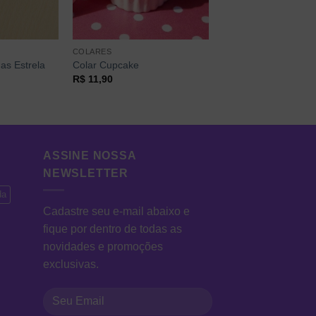
COLARES
as Estrela
Colar Cupcake
R$
11,90
ASSINE NOSSA
NEWSLETTER
da
Cadastre seu e-mail abaixo e
fique por dentro de todas as
novidades e promoções
exclusivas.