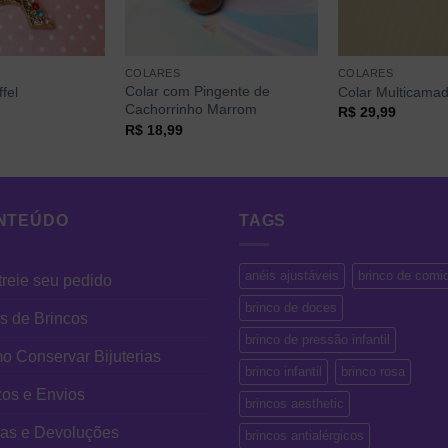
COLARES
COLARES
Colar com Pingente de
ffel
Colar Multicamad
Cachorrinho Marrom
R$
29,99
R$
18,99
NTEÚDO
TAGS
anéis ajustáveis
brinco de comi
reie seu pedido
brinco de doces
s de Brincos
brinco de pressão infantil
 Conservar Bijuterias
brinco infantil
brinco rosa
os e Envios
brincos aesthetic
cas e Devoluções
brincos antialérgicos