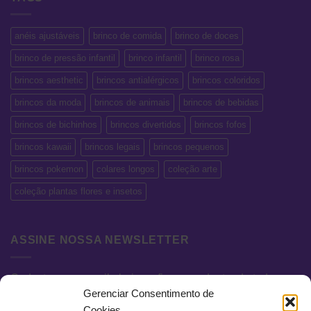
anéis ajustáveis
brinco de comida
brinco de doces
brinco de pressão infantil
brinco infantil
brinco rosa
brincos aesthetic
brincos antialérgicos
brincos coloridos
brincos da moda
brincos de animais
brincos de bebidas
brincos de bichinhos
brincos divertidos
brincos fofos
brincos kawaii
brincos legais
brincos pequenos
brincos pokemon
colares longos
coleção arte
coleção plantas flores e insetos
ASSINE NOSSA NEWSLETTER
Cadastre seu e-mail abaixo e fique por dentro de todas as
Gerenciar Consentimento de
novidades e promoções exclusivas.
Cookies