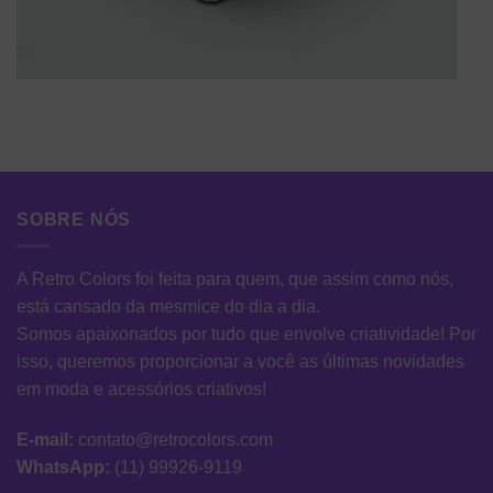
SOBRE NÓS
A Retro Colors foi feita para quem, que assim como nós,
está cansado da mesmice do dia a dia.
Somos apaixonados por tudo que envolve criatividade! Por
isso, queremos proporcionar a você as últimas novidades
em moda e acessórios criativos!
E-mail:
contato@retrocolors.com
WhatsApp:
(11) 99926-9119