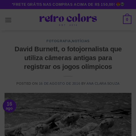
Skip
*FRETE GRÁTIS NAS COMPRAS ACIMA DE R$ 150,00!
to
content
0
FOTOGRAFIA
,
NOTÍCIAS
David Burnett, o fotojornalista que
utiliza câmeras antigas para
registrar os jogos olímpicos
POSTED ON
16 DE AGOSTO DE 2016
BY
ANA CLARA SOUZA
16
ago