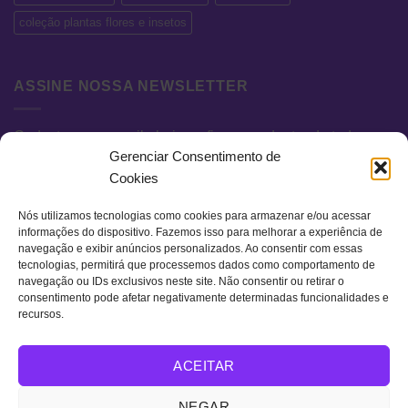
coleção plantas flores e insetos
ASSINE NOSSA NEWSLETTER
Cadastre seu e-mail abaixo e fique por dentro de todas as
Gerenciar Consentimento de
novidades e promoções exclusivas.
Cookies
Nós utilizamos tecnologias como cookies para armazenar e/ou acessar
informações do dispositivo. Fazemos isso para melhorar a experiência de
navegação e exibir anúncios personalizados. Ao consentir com essas
tecnologias, permitirá que processemos dados como comportamento de
navegação ou IDs exclusivos neste site. Não consentir ou retirar o
consentimento pode afetar negativamente determinadas funcionalidades e
recursos.
Visa
MasterCard
Bank
ACEITAR
Transfer
QUEM SOMOS
TERMOS DE USO
POLÍTICA DE PRIVACIDADE
NEGAR