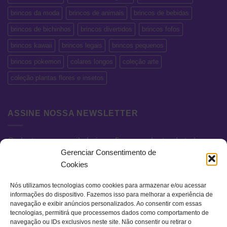
brincos da moda
brincos de animais
brincos de bebidas
brincos de bichinhos
brincos divertidos
brincos fofos
brincos kawaii
brincos legais
brincos pequenos
brincos pokemon
colares longos
coleção arte
coleção plantas flores e insetos
ASSINE NOSSA NEWSLETTER
Cadastre seu e-mail abaixo e fique por dentro de todas as
Gerenciar Consentimento de
novidades e promoções exclusivas.
Cookies
Nós utilizamos tecnologias como cookies para armazenar e/ou acessar
informações do dispositivo. Fazemos isso para melhorar a experiência de
navegação e exibir anúncios personalizados. Ao consentir com essas
tecnologias, permitirá que processemos dados como comportamento de
navegação ou IDs exclusivos neste site. Não consentir ou retirar o