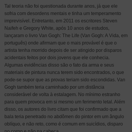
Tal teoria não foi questionada durante anos, já que ele
sofria com desordens mentais e tinha um temperamento
imprevisível. Entretanto, em 2011 os escritores Steven
Naifeh e Gregory White, após 10 anos de estudos,
lançaram o livro Van Gogh: The Life (Van Gogh: A Vida, em
português) onde afirmam que o mais provável é que o
artista tenha morrido depois de ser atingido por disparos
acidentais feitos por dois jovens que ele conhecia.
Algumas evidências disso são o fato da arma e seus
materiais de pintura nunca terem sido encontrados, o que
pode-se supor que as provas teriam sido escondidas. Van
Gogh também teria caminhado por um distância
considerável de volta à estalagem. No mínimo estranho
para quem provoca em si mesmo um ferimento letal. Além
disso, os autores do livro citam que foi confirmado que a
bala teria penetrado no abdômen do pintor em um ângulo
oblíquo, e não reto, como é comum em suicídios, disparo
no corpo e não na cabeça.