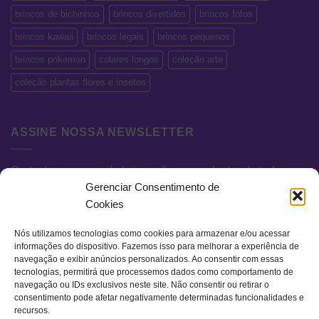
brincos de bichinhos
brincos divertidos
brincos fofos
brincos kawaii
brincos legais
brincos pequenos
brincos pokemon
colares longos
coleção arte
coleção plantas flores e insetos
ASSINE NOSSA NEWSLETTER
Cadastre seu e-mail abaixo e fique por dentro de todas as
Gerenciar Consentimento de
novidades e promoções exclusivas.
Cookies
Nós utilizamos tecnologias como cookies para armazenar e/ou acessar
informações do dispositivo. Fazemos isso para melhorar a experiência de
navegação e exibir anúncios personalizados. Ao consentir com essas
tecnologias, permitirá que processemos dados como comportamento de
navegação ou IDs exclusivos neste site. Não consentir ou retirar o
consentimento pode afetar negativamente determinadas funcionalidades e
recursos.