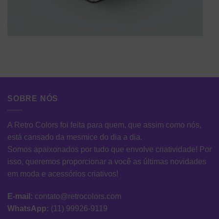
SOBRE NÓS
A Retro Colors foi feita para quem, que assim como nós,
está cansado da mesmice do dia a dia.
Somos apaixonados por tudo que envolve criatividade! Por
isso, queremos proporcionar a você as últimas novidades
em moda e acessórios criativos!
E-mail:
contato@retrocolors.com
WhatsApp:
(11) 99926-9119