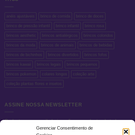
anéis ajustáveis
brinco de comida
brinco de doces
brinco de pressão infantil
brinco infantil
brinco rosa
brincos aesthetic
brincos antialérgicos
brincos coloridos
brincos da moda
brincos de animais
brincos de bebidas
brincos de bichinhos
brincos divertidos
brincos fofos
brincos kawaii
brincos legais
brincos pequenos
brincos pokemon
colares longos
coleção arte
coleção plantas flores e insetos
ASSINE NOSSA NEWSLETTER
Cadastre seu e-mail abaixo e fique por dentro de todas as
Gerenciar Consentimento de
novidades e promoções exclusivas.