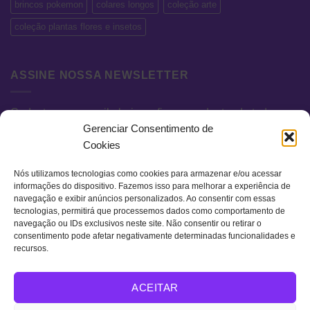
brincos pokemon
colares longos
coleção arte
coleção plantas flores e insetos
ASSINE NOSSA NEWSLETTER
Cadastre seu e-mail abaixo e fique por dentro de todas as
Gerenciar Consentimento de
novidades e promoções exclusivas.
Cookies
Nós utilizamos tecnologias como cookies para armazenar e/ou acessar
informações do dispositivo. Fazemos isso para melhorar a experiência de
navegação e exibir anúncios personalizados. Ao consentir com essas
tecnologias, permitirá que processemos dados como comportamento de
navegação ou IDs exclusivos neste site. Não consentir ou retirar o
consentimento pode afetar negativamente determinadas funcionalidades e
recursos.
Visa
MasterCard
Bank
ACEITAR
Transfer
QUEM SOMOS
TERMOS DE USO
POLÍTICA DE PRIVACIDADE