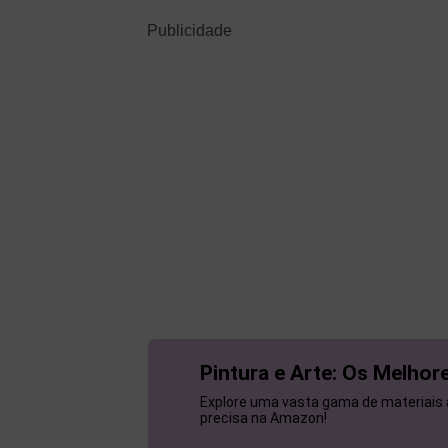
Publicidade
Pintura e Arte: Os Melho
Explore uma vasta gama de materiais a
precisa na Amazon!