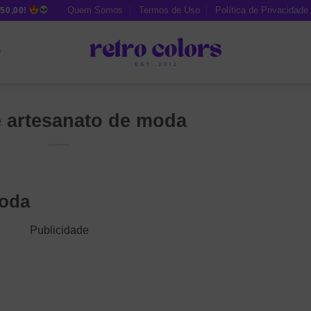
Quem Somos
Termos de Uso
Política de Privacidade
50,00!
O
é artesanato de moda
moda
Publicidade