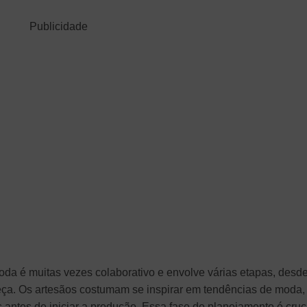
Publicidade
oda é muitas vezes colaborativo e envolve várias etapas, desd
peça. Os artesãos costumam se inspirar em tendências de moda,
os antes de iniciar a produção. Essa fase de planejamento é cruc