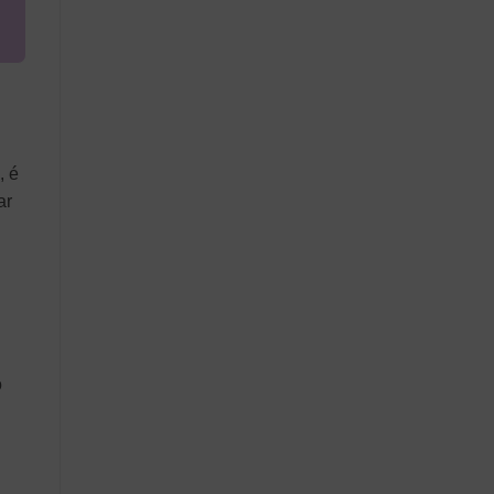
, é
ar
o