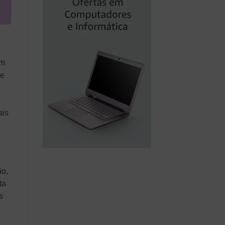
em
de
ais
ão,
ta
s