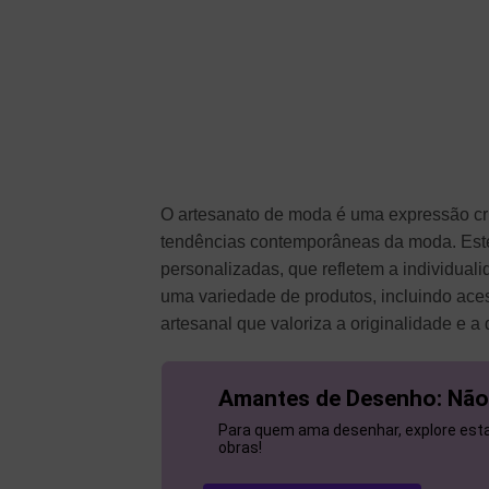
O artesanato de moda é uma expressão cri
tendências contemporâneas da moda. Este
personalizadas, que refletem a individual
uma variedade de produtos, incluindo ace
artesanal que valoriza a originalidade e a 
Amantes de Desenho: Não
Para quem ama desenhar, explore esta 
obras!