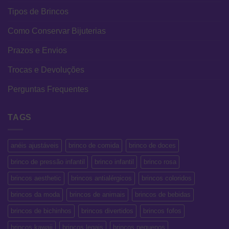
Tipos de Brincos
Como Conservar Bijuterias
Prazos e Envios
Trocas e Devoluções
Perguntas Frequentes
TAGS
anéis ajustáveis
brinco de comida
brinco de doces
brinco de pressão infantil
brinco infantil
brinco rosa
brincos aesthetic
brincos antialérgicos
brincos coloridos
brincos da moda
brincos de animais
brincos de bebidas
brincos de bichinhos
brincos divertidos
brincos fofos
brincos kawaii
brincos legais
brincos pequenos