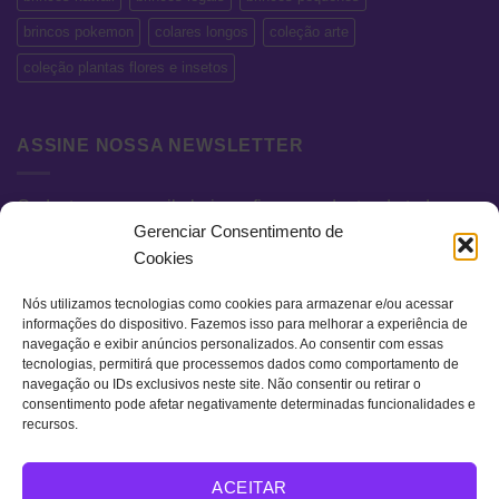
brincos pokemon
colares longos
coleção arte
coleção plantas flores e insetos
ASSINE NOSSA NEWSLETTER
Cadastre seu e-mail abaixo e fique por dentro de todas as
Gerenciar Consentimento de
novidades e promoções exclusivas.
Cookies
Nós utilizamos tecnologias como cookies para armazenar e/ou acessar
informações do dispositivo. Fazemos isso para melhorar a experiência de
navegação e exibir anúncios personalizados. Ao consentir com essas
tecnologias, permitirá que processemos dados como comportamento de
navegação ou IDs exclusivos neste site. Não consentir ou retirar o
consentimento pode afetar negativamente determinadas funcionalidades e
recursos.
Visa
MasterCard
Bank
ACEITAR