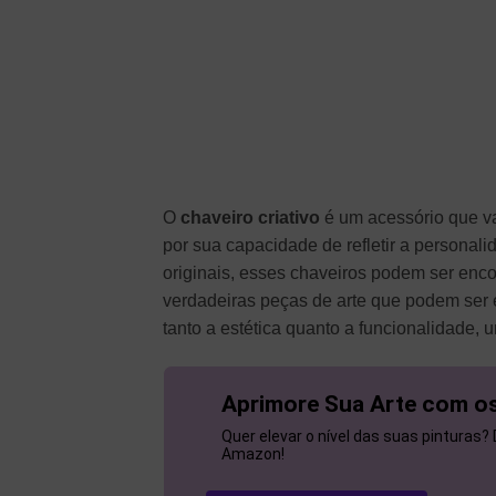
O
chaveiro criativo
é um acessório que va
por sua capacidade de refletir a personal
originais, esses chaveiros podem ser enco
verdadeiras peças de arte que podem ser e
tanto a estética quanto a funcionalidade, u
Aprimore Sua Arte com os
Quer elevar o nível das suas pinturas?
Amazon!