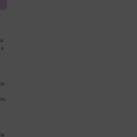
os
 a
fos
os,
ma