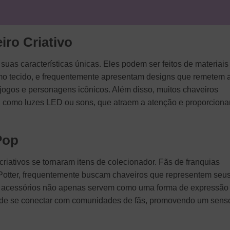
iro Criativo
suas características únicas. Eles podem ser feitos de materiais
mo tecido, e frequentemente apresentam designs que remetem 
, jogos e personagens icônicos. Além disso, muitos chaveiros
os, como luzes LED ou sons, que atraem a atenção e proporcion
Pop
 criativos se tornaram itens de colecionador. Fãs de franquias
Potter, frequentemente buscam chaveiros que representem seu
s acessórios não apenas servem como uma forma de expressão
de se conectar com comunidades de fãs, promovendo um sens