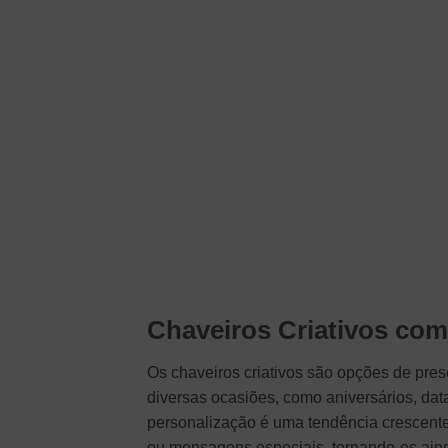
Chaveiros Criativos co
Os chaveiros criativos são opções de pres
diversas ocasiões, como aniversários, da
personalização é uma tendência crescent
ou mensagens especiais, tornando-os aind