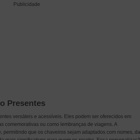
Publicidade
mo Presentes
entes versáteis e acessíveis. Eles podem ser oferecidos em
tas comemorativas ou como lembranças de viagens. A
e, permitindo que os chaveiros sejam adaptados com nomes, da
a mais significativos para quem os recebe. Essa personalizaç