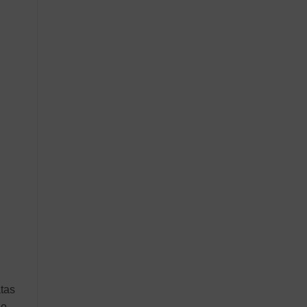
tas
ão