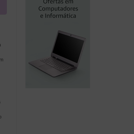
a
am
s
o