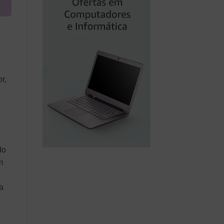
r,
do
m
a