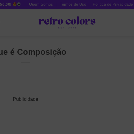
Quem Somos
Termos de Uso
Política de Privacidade
50,00!
O
ue é Composição
Publicidade