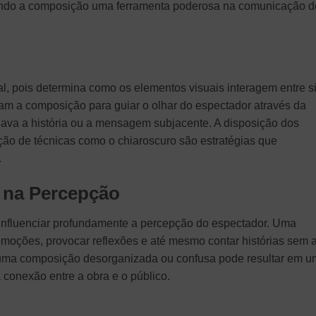
ornando a composição uma ferramenta poderosa na comunicação d
al, pois determina como os elementos visuais interagem entre si
vam a composição para guiar o olhar do espectador através da
lava a história ou a mensagem subjacente. A disposição dos
ção de técnicas como o chiaroscuro são estratégias que
.
 na Percepção
nfluenciar profundamente a percepção do espectador. Uma
oções, provocar reflexões e até mesmo contar histórias sem 
, uma composição desorganizada ou confusa pode resultar em 
 a conexão entre a obra e o público.