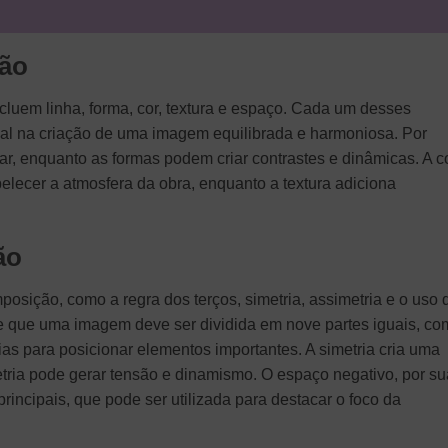
ão
luem linha, forma, cor, textura e espaço. Cada um desses
l na criação de uma imagem equilibrada e harmoniosa. Por
ar, enquanto as formas podem criar contrastes e dinâmicas. A co
lecer a atmosfera da obra, enquanto a textura adiciona
ão
posição, como a regra dos terços, simetria, assimetria e o uso 
re que uma imagem deve ser dividida em nove partes iguais, co
as para posicionar elementos importantes. A simetria cria uma
tria pode gerar tensão e dinamismo. O espaço negativo, por su
principais, que pode ser utilizada para destacar o foco da