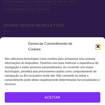
brincos pokemon
colares longos
coleção arte
coleção plantas flores e insetos
ASSINE NOSSA NEWSLETTER
Cadastre seu e-mail abaixo e fique por dentro de todas as
Gerenciar Consentimento de
novidades e promoções exclusivas.
Cookies
Nós utilizamos tecnologias como cookies para armazenar e/ou acessar
informações do dispositivo. Fazemos isso para melhorar a experiência de
navegação e exibir anúncios personalizados. Ao consentir com essas
tecnologias, permitirá que processemos dados como comportamento de
navegação ou IDs exclusivos neste site. Não consentir ou retirar o
consentimento pode afetar negativamente determinadas funcionalidades e
recursos.
Visa
MasterCard
Bank
ACEITAR
Transfer
QUEM SOMOS
TERMOS DE USO
POLÍTICA DE PRIVACIDADE