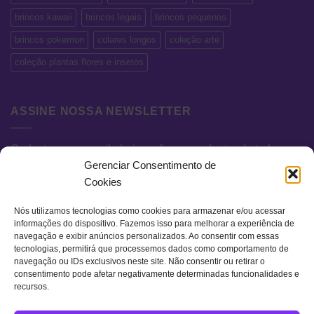
brincos kawaii
brincos legais
brincos pequenos
brincos pokemon
colares longos
coleção arte
coleção plantas flores e insetos
ASSINE NOSSA NEWSLETTER
Cadastre seu e-mail abaixo e fique por dentro de todas as
Gerenciar Consentimento de
novidades e promoções exclusivas.
Cookies
Nós utilizamos tecnologias como cookies para armazenar e/ou acessar
informações do dispositivo. Fazemos isso para melhorar a experiência de
navegação e exibir anúncios personalizados. Ao consentir com essas
tecnologias, permitirá que processemos dados como comportamento de
navegação ou IDs exclusivos neste site. Não consentir ou retirar o
consentimento pode afetar negativamente determinadas funcionalidades e
recursos.