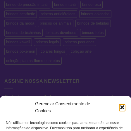
brinco de pressão infantil
brinco infantil
brinco rosa
brincos aesthetic
brincos antialérgicos
brincos coloridos
brincos da moda
brincos de animais
brincos de bebidas
brincos de bichinhos
brincos divertidos
brincos fofos
brincos kawaii
brincos legais
brincos pequenos
brincos pokemon
colares longos
coleção arte
coleção plantas flores e insetos
ASSINE NOSSA NEWSLETTER
Cadastre seu e-mail abaixo e fique por dentro de todas as
Gerenciar Consentimento de
novidades e promoções exclusivas.
Cookies
Nós utilizamos tecnologias como cookies para armazenar e/ou acessar
informações do dispositivo. Fazemos isso para melhorar a experiência de