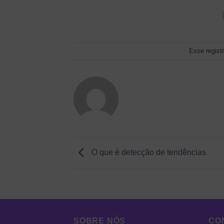
Esse regist
O que é detecção de tendências
SOBRE NÓS
CO