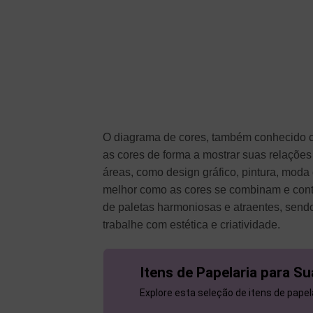
O diagrama de cores, também conhecido co
as cores de forma a mostrar suas relações
áreas, como design gráfico, pintura, mod
melhor como as cores se combinam e contr
de paletas harmoniosas e atraentes, sendo
trabalhe com estética e criatividade.
Itens de Papelaria para Su
Explore esta seleção de itens de papela