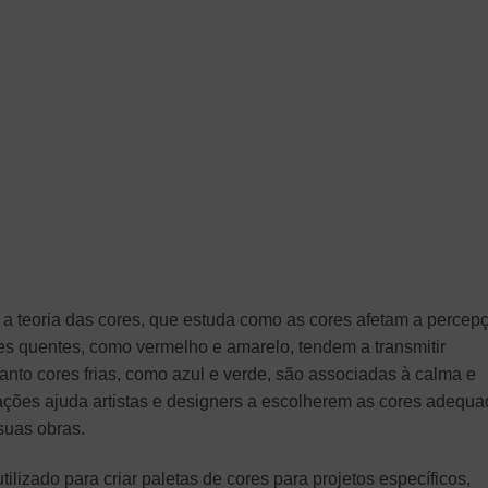
 a teoria das cores, que estuda como as cores afetam a percep
s quentes, como vermelho e amarelo, tendem a transmitir
nto cores frias, como azul e verde, são associadas à calma e
ções ajuda artistas e designers a escolherem as cores adequ
suas obras.
ilizado para criar paletas de cores para projetos específicos,