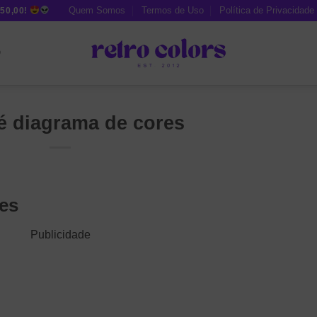
Quem Somos
Termos de Uso
Política de Privacidade
50,00!
O
é diagrama de cores
es
Publicidade