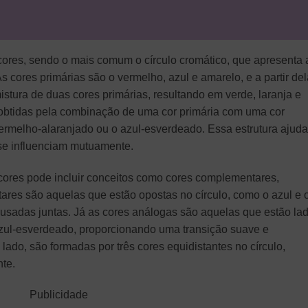
cores, sendo o mais comum o círculo cromático, que apresenta 
As cores primárias são o vermelho, azul e amarelo, e a partir del
stura de duas cores primárias, resultando em verde, laranja e
ão obtidas pela combinação de uma cor primária com uma cor
ermelho-alaranjado ou o azul-esverdeado. Essa estrutura ajuda
 se influenciam mutuamente.
 cores pode incluir conceitos como cores complementares,
ares são aquelas que estão opostas no círculo, como o azul e 
o usadas juntas. Já as cores análogas são aquelas que estão la
 azul-esverdeado, proporcionando uma transição suave e
 lado, são formadas por três cores equidistantes no círculo,
nte.
Publicidade