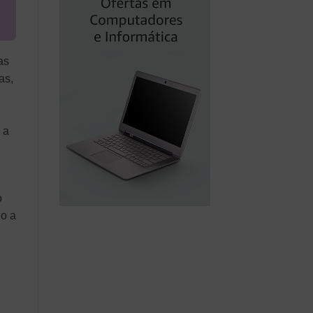
as
as,
 a
o
do a