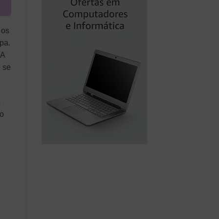
 os
pa.
 A
n se
o
ão