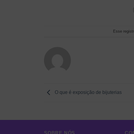
Esse regist
O que é exposição de bijuterias
SOBRE NÓS
CO