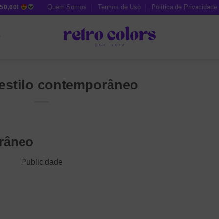
Quem Somos
Termos de Uso
Política de Privacidade
50,00!
O
 estilo contemporâneo
orâneo
Publicidade