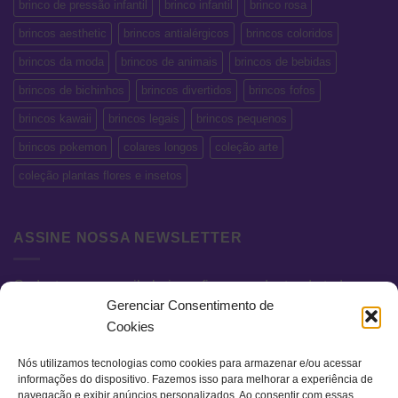
brinco de pressão infantil
brinco infantil
brinco rosa
brincos aesthetic
brincos antialérgicos
brincos coloridos
brincos da moda
brincos de animais
brincos de bebidas
brincos de bichinhos
brincos divertidos
brincos fofos
brincos kawaii
brincos legais
brincos pequenos
brincos pokemon
colares longos
coleção arte
coleção plantas flores e insetos
ASSINE NOSSA NEWSLETTER
Cadastre seu e-mail abaixo e fique por dentro de todas as
Gerenciar Consentimento de
novidades e promoções exclusivas.
Cookies
Nós utilizamos tecnologias como cookies para armazenar e/ou acessar
informações do dispositivo. Fazemos isso para melhorar a experiência de
navegação e exibir anúncios personalizados. Ao consentir com essas