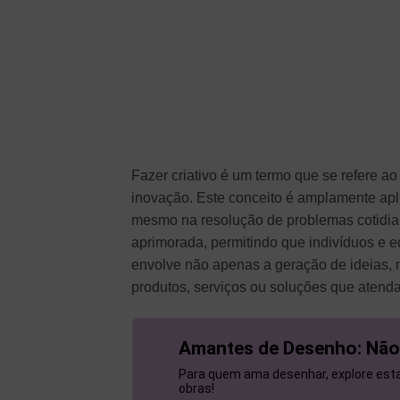
Fazer criativo é um termo que se refere ao
inovação. Este conceito é amplamente apli
mesmo na resolução de problemas cotidian
aprimorada, permitindo que indivíduos e eq
envolve não apenas a geração de ideias,
produtos, serviços ou soluções que atend
Amantes de Desenho: Não
Para quem ama desenhar, explore esta 
obras!