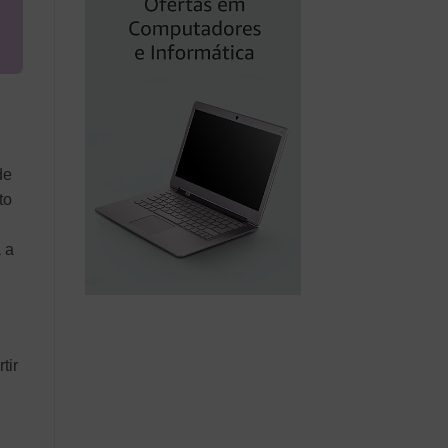
de
to
 a
tir