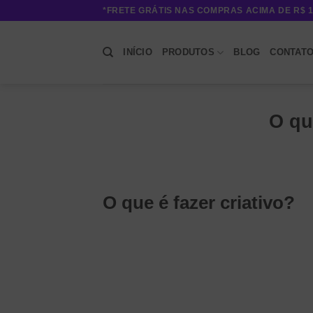
Skip
*FRETE GRÁTIS NAS COMPRAS ACIMA DE R$ 1
to
content
INÍCIO
PRODUTOS
BLOG
CONTAT
O qu
O que é fazer criativo?