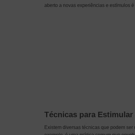
aberto a novas experiências e estímulos é 
Técnicas para Estimular 
Existem diversas técnicas que podem ser ut
exemplo, é uma prática comum que envolve