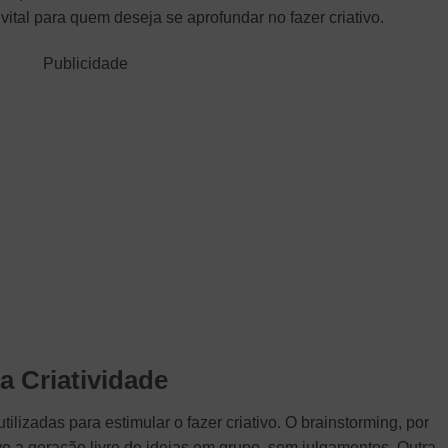
vital para quem deseja se aprofundar no fazer criativo.
Publicidade
a Criatividade
ilizadas para estimular o fazer criativo. O brainstorming, por
 a geração livre de ideias em grupo, sem julgamentos. Outra