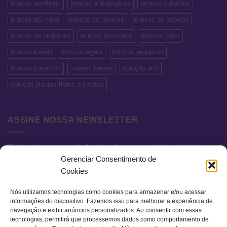
brincos aesthetic
brincos antialérgicos
brincos coloridos
brincos da moda
brincos de animais
brincos de bebidas
brincos de bichinhos
brincos divertidos
brincos fofos
brincos kawaii
brincos legais
brincos pequenos
brincos pokemon
colares longos
coleção arte
coleção plantas flores e insetos
ASSINE NOSSA NEWSLETTER
Cadastre seu e-mail abaixo e fique por dentro de todas as
Gerenciar Consentimento de
novidades e promoções exclusivas.
Cookies
Nós utilizamos tecnologias como cookies para armazenar e/ou acessar
informações do dispositivo. Fazemos isso para melhorar a experiência de
navegação e exibir anúncios personalizados. Ao consentir com essas
tecnologias, permitirá que processemos dados como comportamento de