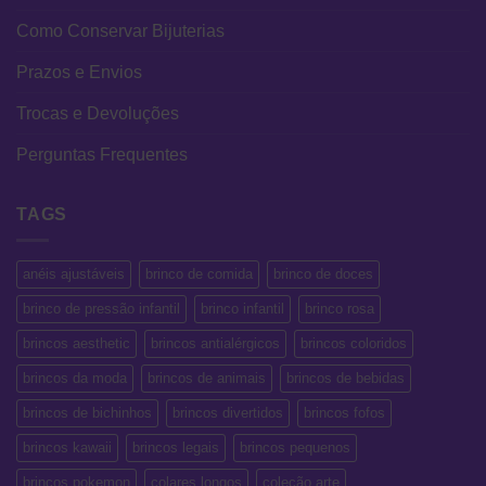
Como Conservar Bijuterias
Prazos e Envios
Trocas e Devoluções
Perguntas Frequentes
TAGS
anéis ajustáveis
brinco de comida
brinco de doces
brinco de pressão infantil
brinco infantil
brinco rosa
brincos aesthetic
brincos antialérgicos
brincos coloridos
brincos da moda
brincos de animais
brincos de bebidas
brincos de bichinhos
brincos divertidos
brincos fofos
brincos kawaii
brincos legais
brincos pequenos
brincos pokemon
colares longos
coleção arte