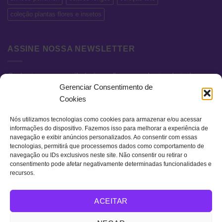
coleção plantas flores e insetos
ASSINE NOSSA NEWSLETTER
Cadastre seu e-mail abaixo e fique por dentro de todas as
Gerenciar Consentimento de
novidades e promoções exclusivas.
Cookies
Nós utilizamos tecnologias como cookies para armazenar e/ou acessar
informações do dispositivo. Fazemos isso para melhorar a experiência de
navegação e exibir anúncios personalizados. Ao consentir com essas
tecnologias, permitirá que processemos dados como comportamento de
navegação ou IDs exclusivos neste site. Não consentir ou retirar o
consentimento pode afetar negativamente determinadas funcionalidades e
recursos.
Visa
MasterCard
Bank
ACEITAR
Transfer
QUEM SOMOS
TERMOS DE USO
POLÍTICA DE PRIVACIDADE