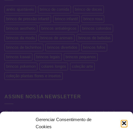
anéis ajustáveis
brinco de comida
brinco de doces
brinco de pressão infantil
brinco infantil
brinco rosa
brincos aesthetic
brincos antialérgicos
brincos coloridos
brincos da moda
brincos de animais
brincos de bebidas
brincos de bichinhos
brincos divertidos
brincos fofos
brincos kawaii
brincos legais
brincos pequenos
brincos pokemon
colares longos
coleção arte
coleção plantas flores e insetos
ASSINE NOSSA NEWSLETTER
Cadastre seu e-mail abaixo e fique por dentro de todas as
Gerenciar Consentimento de
novidades e promoções exclusivas.
Cookies