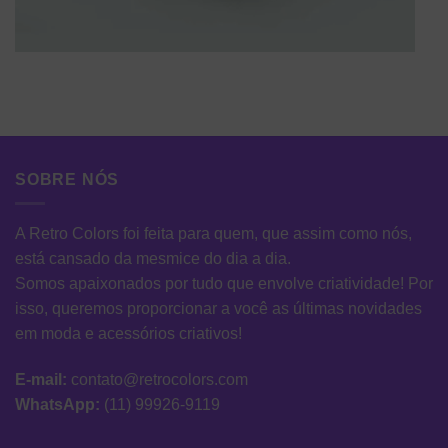
SOBRE NÓS
A Retro Colors foi feita para quem, que assim como nós,
está cansado da mesmice do dia a dia.
Somos apaixonados por tudo que envolve criatividade! Por
isso, queremos proporcionar a você as últimas novidades
em moda e acessórios criativos!
E-mail:
contato@retrocolors.com
WhatsApp:
(11) 99926-9119