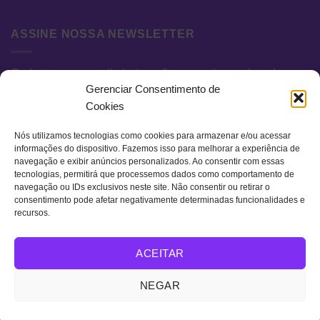
ASSINE NOSSA NEWSLETTER
Cadastre seu e-mail abaixo e fique por dentro de todas as
Gerenciar Consentimento de
novidades e promoções exclusivas.
Cookies
Nós utilizamos tecnologias como cookies para armazenar e/ou acessar
informações do dispositivo. Fazemos isso para melhorar a experiência de
navegação e exibir anúncios personalizados. Ao consentir com essas
tecnologias, permitirá que processemos dados como comportamento de
navegação ou IDs exclusivos neste site. Não consentir ou retirar o
consentimento pode afetar negativamente determinadas funcionalidades e
recursos.
Visa
MasterCard
Bank
ACEITAR
Transfer
QUEM SOMOS
TERMOS DE USO
POLÍTICA DE PRIVACIDADE
NEGAR
FAQ
CONTATO
Copyright 2026 ©
Retro Colors