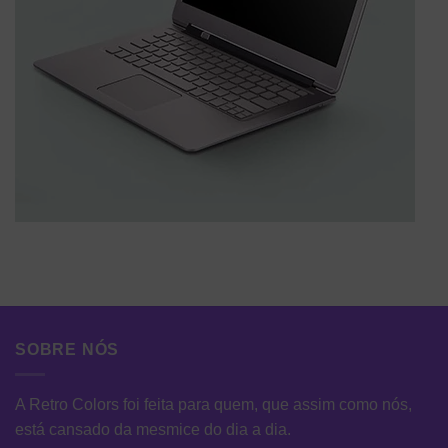
SOBRE NÓS
A Retro Colors foi feita para quem, que assim como nós,
está cansado da mesmice do dia a dia.