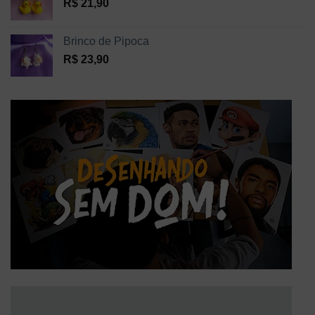
R$
21,90
Brinco de Pipoca
R$
23,90