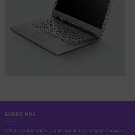
SOBRE NÓS
A Retro Colors foi feita para quem, que assim como nós,