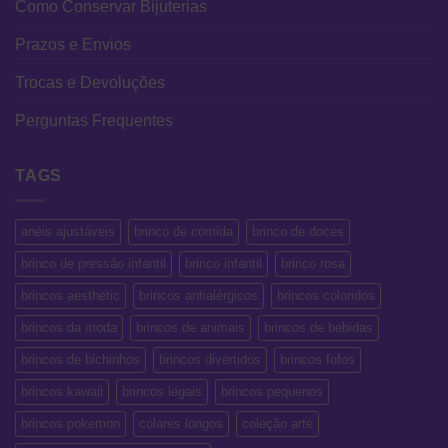
Como Conservar Bijuterias
Prazos e Envios
Trocas e Devoluções
Perguntas Frequentes
TAGS
anéis ajustáveis
brinco de comida
brinco de doces
brinco de pressão infantil
brinco infantil
brinco rosa
brincos aesthetic
brincos antialérgicos
brincos coloridos
brincos da moda
brincos de animais
brincos de bebidas
brincos de bichinhos
brincos divertidos
brincos fofos
brincos kawaii
brincos legais
brincos pequenos
brincos pokemon
colares longos
coleção arte