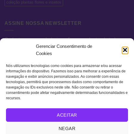
coleção plantas flores e insetos
ASSINE NOSSA NEWSLETTER
Cadastre seu e-mail abaixo e fique por dentro de todas as
Gerenciar Consentimento de
novidades e promoções exclusivas.
Cookies
Nós utilizamos tecnologias como cookies para armazenar e/ou acessar
informações do dispositivo. Fazemos isso para melhorar a experiência de
navegação e exibir anúncios personalizados. Ao consentir com essas
tecnologias, permitirá que processemos dados como comportamento de
navegação ou IDs exclusivos neste site. Não consentir ou retirar o
consentimento pode afetar negativamente determinadas funcionalidades e
recursos.
Visa
MasterCard
Bank
ACEITAR
Transfer
QUEM SOMOS
TERMOS DE USO
POLÍTICA DE PRIVACIDADE
NEGAR
FAQ
CONTATO