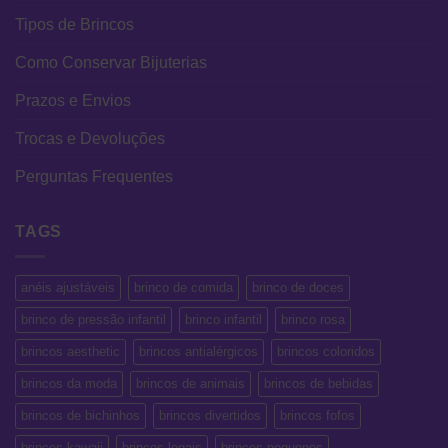
Tipos de Brincos
Como Conservar Bijuterias
Prazos e Envios
Trocas e Devoluções
Perguntas Frequentes
TAGS
anéis ajustáveis
brinco de comida
brinco de doces
brinco de pressão infantil
brinco infantil
brinco rosa
brincos aesthetic
brincos antialérgicos
brincos coloridos
brincos da moda
brincos de animais
brincos de bebidas
brincos de bichinhos
brincos divertidos
brincos fofos
brincos kawaii
brincos legais
brincos pequenos