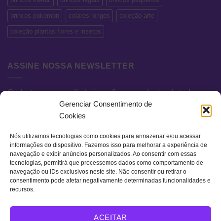
brincos pokemon
colares longos
coleção arte
coleção plantas flores e insetos
ASSINE NOSSA NEWSLETTER
Cadastre seu e-mail abaixo e fique por dentro de todas as
Gerenciar Consentimento de
novidades e promoções exclusivas.
Cookies
Nós utilizamos tecnologias como cookies para armazenar e/ou acessar
informações do dispositivo. Fazemos isso para melhorar a experiência de
navegação e exibir anúncios personalizados. Ao consentir com essas
tecnologias, permitirá que processemos dados como comportamento de
navegação ou IDs exclusivos neste site. Não consentir ou retirar o
consentimento pode afetar negativamente determinadas funcionalidades e
recursos.
Visa
MasterCard
Bank
ACEITAR