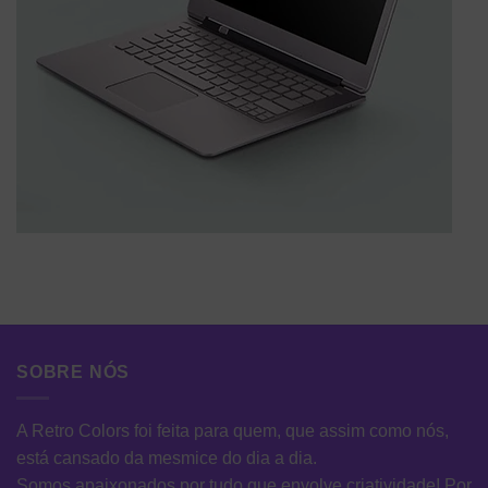
SOBRE NÓS
A Retro Colors foi feita para quem, que assim como nós,
está cansado da mesmice do dia a dia.
Somos apaixonados por tudo que envolve criatividade! Por