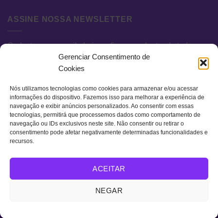
ASSINE NOSSA NEWSLETTER
Cadastre seu e-mail abaixo e fique por dentro de todas as
Gerenciar Consentimento de
novidades e promoções exclusivas.
Cookies
Nós utilizamos tecnologias como cookies para armazenar e/ou acessar
informações do dispositivo. Fazemos isso para melhorar a experiência de
navegação e exibir anúncios personalizados. Ao consentir com essas
tecnologias, permitirá que processemos dados como comportamento de
navegação ou IDs exclusivos neste site. Não consentir ou retirar o
consentimento pode afetar negativamente determinadas funcionalidades e
recursos.
Visa
MasterCard
Bank
ACEITAR
Transfer
QUEM SOMOS
TERMOS DE USO
POLÍTICA DE PRIVACIDADE
NEGAR
FAQ
CONTATO
Copyright 2026 ©
Retro Colors