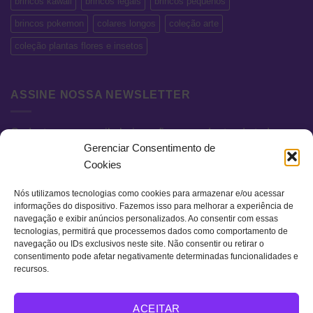
brincos kawaii
brincos legais
brincos pequenos
brincos pokemon
colares longos
coleção arte
coleção plantas flores e insetos
ASSINE NOSSA NEWSLETTER
Cadastre seu e-mail abaixo e fique por dentro de todas as
Gerenciar Consentimento de
novidades e promoções exclusivas.
Cookies
Nós utilizamos tecnologias como cookies para armazenar e/ou acessar
informações do dispositivo. Fazemos isso para melhorar a experiência de
navegação e exibir anúncios personalizados. Ao consentir com essas
tecnologias, permitirá que processemos dados como comportamento de
navegação ou IDs exclusivos neste site. Não consentir ou retirar o
consentimento pode afetar negativamente determinadas funcionalidades e
recursos.
Visa
MasterCard
Bank
ACEITAR