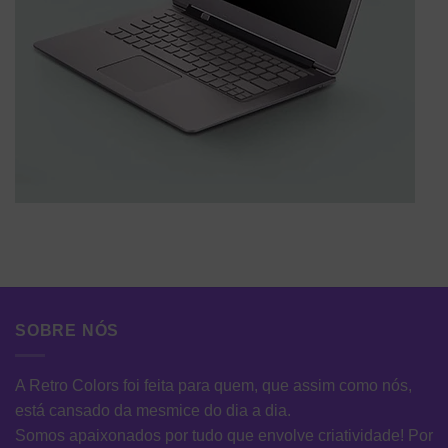
SOBRE NÓS
A Retro Colors foi feita para quem, que assim como nós,
está cansado da mesmice do dia a dia.
Somos apaixonados por tudo que envolve criatividade! Por