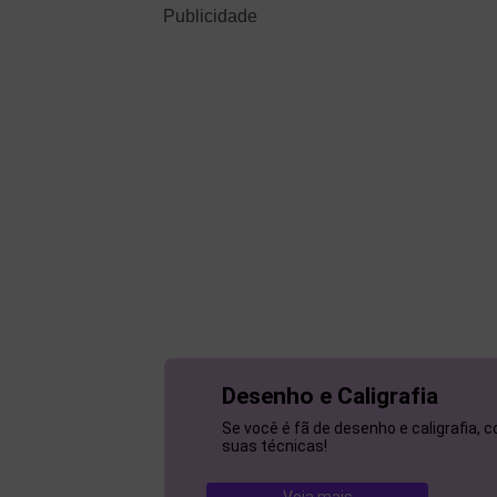
Publicidade
Desenho e Caligrafia
Se você é fã de desenho e caligrafia, 
suas técnicas!