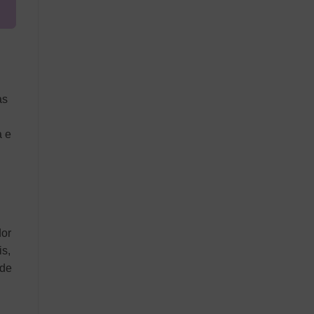
as
a e
dor
is,
ode