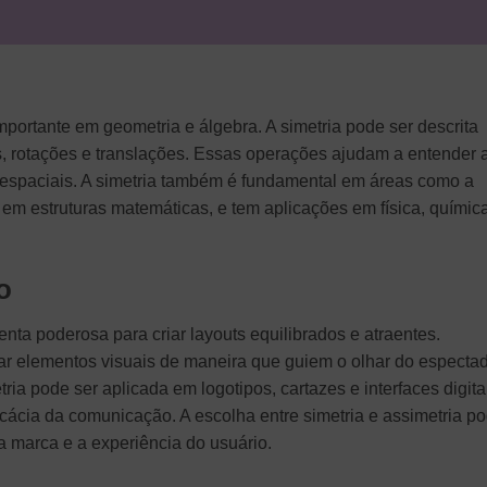
mportante em geometria e álgebra. A simetria pode ser descrita
s, rotações e translações. Essas operações ajudam a entender 
 espaciais. A simetria também é fundamental em áreas como a
 em estruturas matemáticas, e tem aplicações em física, químic
o
enta poderosa para criar layouts equilibrados e atraentes.
zar elementos visuais de maneira que guiem o olhar do especta
a pode ser aplicada em logotipos, cartazes e interfaces digita
icácia da comunicação. A escolha entre simetria e assimetria p
a marca e a experiência do usuário.