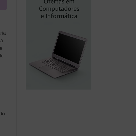
ria
da
re
de
ndo