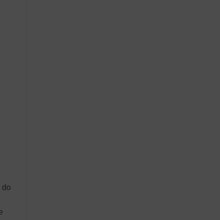
o do
e