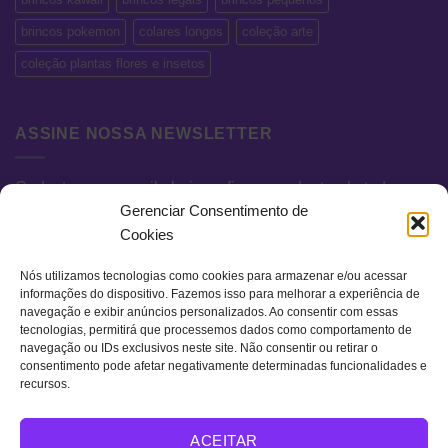
brincos pokemon
colares longos
coleção arte
coleção plantas flores e insetos
ASSINE NOSSA NEWSLETTER
Cadastre seu e-mail abaixo e fique por dentro de todas as
Gerenciar Consentimento de
novidades e promoções exclusivas.
Cookies
Nós utilizamos tecnologias como cookies para armazenar e/ou acessar
informações do dispositivo. Fazemos isso para melhorar a experiência de
navegação e exibir anúncios personalizados. Ao consentir com essas
tecnologias, permitirá que processemos dados como comportamento de
navegação ou IDs exclusivos neste site. Não consentir ou retirar o
consentimento pode afetar negativamente determinadas funcionalidades e
recursos.
Visa
MasterCard
Bank
ACEITAR