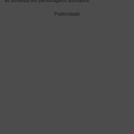
as silhuetas em personagens animados.
Publicidade