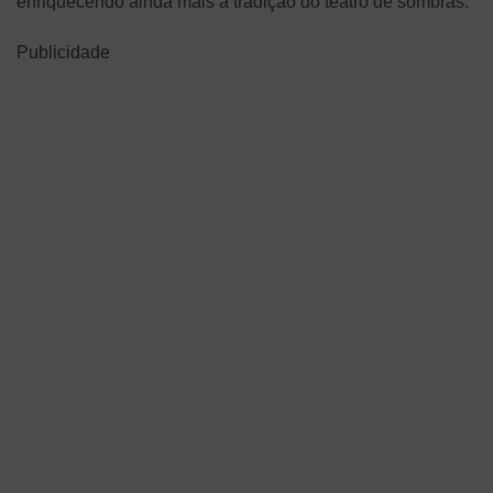
enriquecendo ainda mais a tradição do teatro de sombras.
Publicidade