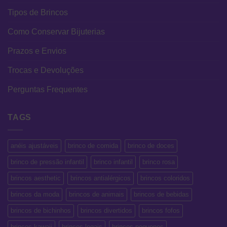
Tipos de Brincos
Como Conservar Bijuterias
Prazos e Envios
Trocas e Devoluções
Perguntas Frequentes
TAGS
anéis ajustáveis
brinco de comida
brinco de doces
brinco de pressão infantil
brinco infantil
brinco rosa
brincos aesthetic
brincos antialérgicos
brincos coloridos
brincos da moda
brincos de animais
brincos de bebidas
brincos de bichinhos
brincos divertidos
brincos fofos
brincos kawaii
brincos legais
brincos pequenos