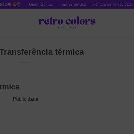
Quem Somos
Termos de Uso
Política de Privacidade
50,00!
O
Transferência térmica
érmica
Publicidade