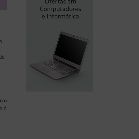
o
 de
do o
a é