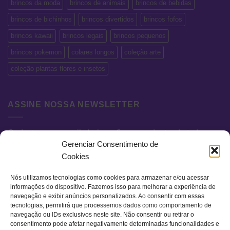
brincos da moda
brincos de animais
brincos de bebidas
brincos de bichinhos
brincos divertidos
brincos fofos
brincos kawaii
brincos legais
brincos pequenos
brincos pokemon
colares longos
coleção arte
coleção plantas flores e insetos
ASSINE NOSSA NEWSLETTER
Cadastre seu e-mail abaixo e fique por dentro de todas as
Gerenciar Consentimento de
novidades e promoções exclusivas.
Cookies
Nós utilizamos tecnologias como cookies para armazenar e/ou acessar
informações do dispositivo. Fazemos isso para melhorar a experiência de
navegação e exibir anúncios personalizados. Ao consentir com essas
tecnologias, permitirá que processemos dados como comportamento de
navegação ou IDs exclusivos neste site. Não consentir ou retirar o
consentimento pode afetar negativamente determinadas funcionalidades e