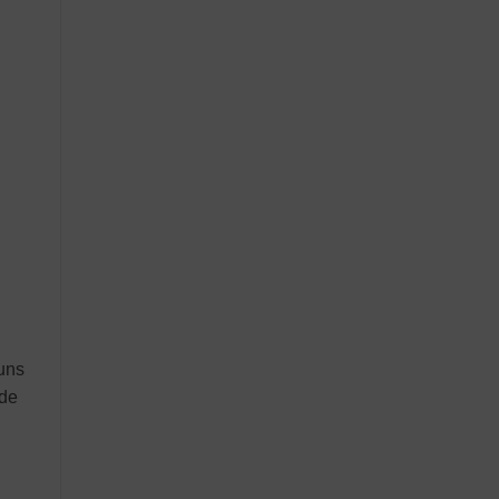
muns
 de