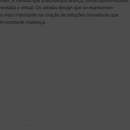
ntes. À medida que a tecnologia avança, novas oportunidades
ntada e virtual. Os artistas design que se mantiverem
nda mais importante na criação de soluções inovadoras que
m constante mudança.