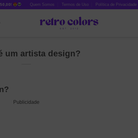
Quem Somos
Termos de Uso
Política de Privacidade
50,00!
O
é um artista design?
gn?
Publicidade