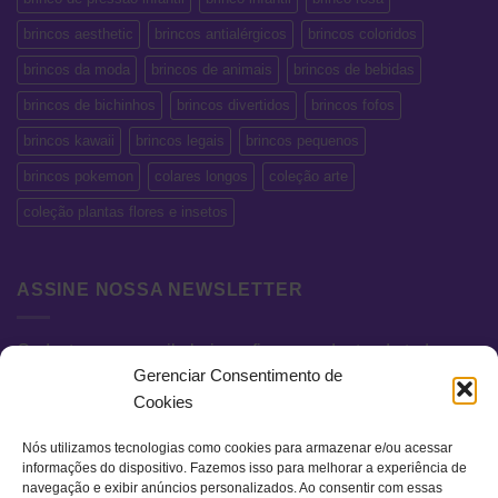
brincos aesthetic
brincos antialérgicos
brincos coloridos
brincos da moda
brincos de animais
brincos de bebidas
brincos de bichinhos
brincos divertidos
brincos fofos
brincos kawaii
brincos legais
brincos pequenos
brincos pokemon
colares longos
coleção arte
coleção plantas flores e insetos
ASSINE NOSSA NEWSLETTER
Cadastre seu e-mail abaixo e fique por dentro de todas as
Gerenciar Consentimento de
novidades e promoções exclusivas.
Cookies
Nós utilizamos tecnologias como cookies para armazenar e/ou acessar
informações do dispositivo. Fazemos isso para melhorar a experiência de
navegação e exibir anúncios personalizados. Ao consentir com essas