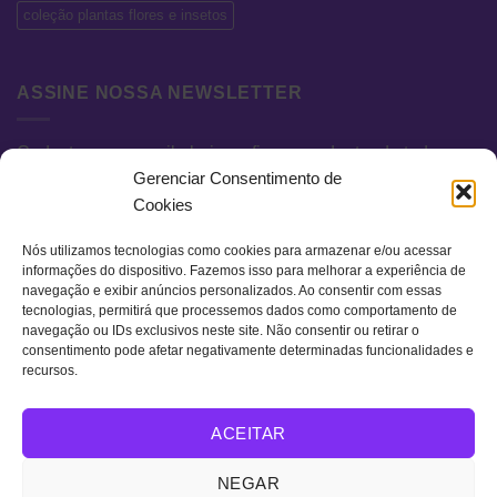
coleção plantas flores e insetos
ASSINE NOSSA NEWSLETTER
Cadastre seu e-mail abaixo e fique por dentro de todas as
Gerenciar Consentimento de
novidades e promoções exclusivas.
Cookies
Nós utilizamos tecnologias como cookies para armazenar e/ou acessar
informações do dispositivo. Fazemos isso para melhorar a experiência de
navegação e exibir anúncios personalizados. Ao consentir com essas
tecnologias, permitirá que processemos dados como comportamento de
navegação ou IDs exclusivos neste site. Não consentir ou retirar o
consentimento pode afetar negativamente determinadas funcionalidades e
recursos.
Visa
MasterCard
Bank
ACEITAR
Transfer
QUEM SOMOS
TERMOS DE USO
POLÍTICA DE PRIVACIDADE
NEGAR
FAQ
CONTATO