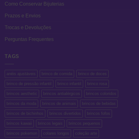
Como Conservar Bijuterias
Prazos e Envios
Trocas e Devoluções
Perguntas Frequentes
TAGS
anéis ajustáveis
brinco de comida
brinco de doces
brinco de pressão infantil
brinco infantil
brinco rosa
brincos aesthetic
brincos antialérgicos
brincos coloridos
brincos da moda
brincos de animais
brincos de bebidas
brincos de bichinhos
brincos divertidos
brincos fofos
brincos kawaii
brincos legais
brincos pequenos
brincos pokemon
colares longos
coleção arte