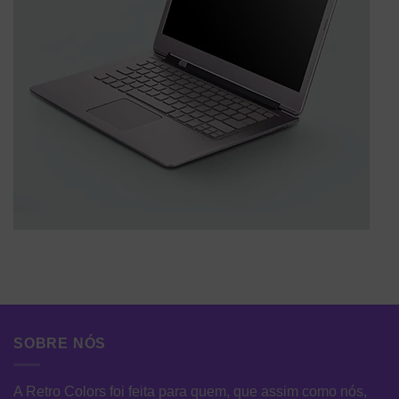
SOBRE NÓS
A Retro Colors foi feita para quem, que assim como nós,