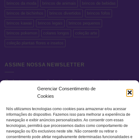
brincos da moda
brincos de animais
brincos de bebidas
brincos de bichinhos
brincos divertidos
brincos fofos
brincos kawaii
brincos legais
brincos pequenos
brincos pokemon
colares longos
coleção arte
coleção plantas flores e insetos
ASSINE NOSSA NEWSLETTER
Cadastre seu e-mail abaixo e fique por dentro de todas as
Gerenciar Consentimento de
novidades e promoções exclusivas.
Cookies
Nós utilizamos tecnologias como cookies para armazenar e/ou acessar
informações do dispositivo. Fazemos isso para melhorar a experiência de
navegação e exibir anúncios personalizados. Ao consentir com essas
tecnologias, permitirá que processemos dados como comportamento de
navegação ou IDs exclusivos neste site. Não consentir ou retirar o
consentimento pode afetar negativamente determinadas funcionalidades e