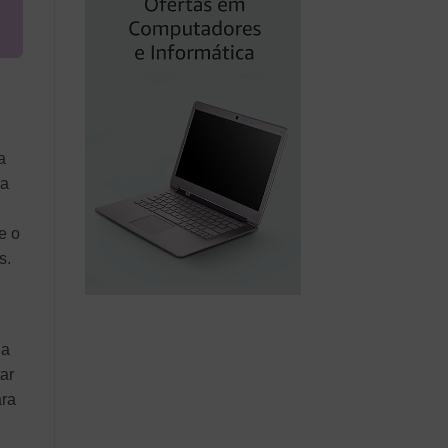
a
ma
,
e o
s.
la
ar
ara