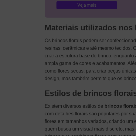
Veja mais
Materiais utilizados nos 
Os brincos florais podem ser confeccionado
resinas, cerâmicas e até mesmo tecidos. O
criar a estrutura base do brinco, enquanto
ampla gama de cores e acabamentos. Além 
como flores secas, para criar peças única
design, mas também permite que os brincos
Estilos de brincos florai
Existem diversos estilos de
brincos florai
com detalhes florais são populares por su
flores em tamanhos variados, criando um ef
quem busca um visual mais discreto, mas a