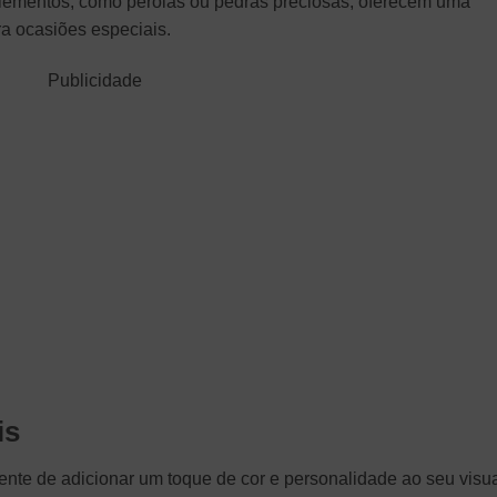
elementos, como pérolas ou pedras preciosas, oferecem uma
ara ocasiões especiais.
Publicidade
is
nte de adicionar um toque de cor e personalidade ao seu visua