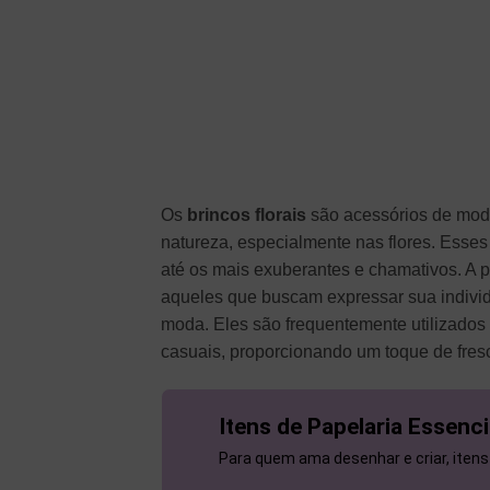
Os
brincos florais
são acessórios de moda
natureza, especialmente nas flores. Esses
até os mais exuberantes e chamativos. A p
aqueles que buscam expressar sua individ
moda. Eles são frequentemente utilizados
casuais, proporcionando um toque de fresco
Itens de Papelaria Essenci
Para quem ama desenhar e criar, itens