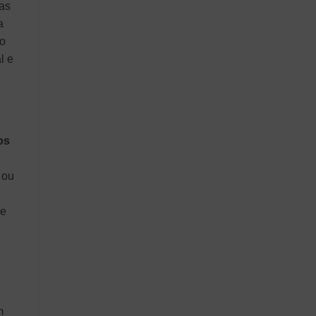
as
a
to
l e
os
 ou
de
m