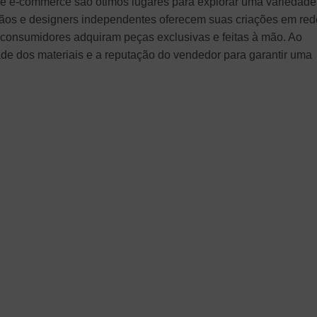
 de e-commerce são ótimos lugares para explorar uma variedade
tesãos e designers independentes oferecem suas criações em re
s consumidores adquiram peças exclusivas e feitas à mão. Ao
ade dos materiais e a reputação do vendedor para garantir uma