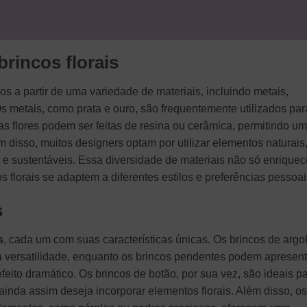
brincos florais
s a partir de uma variedade de materiais, incluindo metais,
s metais, como prata e ouro, são frequentemente utilizados par
 as flores podem ser feitas de resina ou cerâmica, permitindo u
disso, muitos designers optam por utilizar elementos naturais
s e sustentáveis. Essa diversidade de materiais não só enriquec
 florais se adaptem a diferentes estilos e preferências pessoai
s
s
, cada um com suas características únicas. Os brincos de argo
a versatilidade, enquanto os brincos pendentes podem apresent
eito dramático. Os brincos de botão, por sua vez, são ideais p
inda assim deseja incorporar elementos florais. Além disso, os