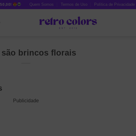
Quem Somos
Termos de Uso
Política de Privacidade
50,00!
O
são brincos florais
s
Publicidade