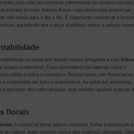
mples para criar um contraste interessante ou usados com peç
a eventos formais, brincos florais mais elaborados podem ser 
is são ideais para o dia a dia. É importante considerar o forma
 brincos, garantindo que a peça escolhida realce a beleza natura
ntabilidade
entabilidade na moda tem levado muitos designers a criar
brinc
 de origem sustentável. Essa abordagem não apenas reduz o
a estética única e inovadora. Brincos feitos com flores secas
 a moda pode ser bela e responsável. Ao optar por acessórios
s expressam seu estilo pessoal, mas também apoiam práticas 
 florais
lorais
, é essencial tomar alguns cuidados. Evitar a exposição a
 de cabelo, pode prevenir danos aos materiais utilizados. Alé