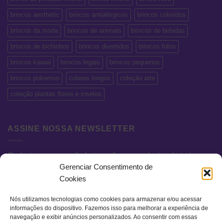
brincos aesthetic
brincos antialérgicos
brincos coloridos
brincos da moda
brincos de animais
brincos de bebidas
brincos de bichinhos
brincos divertidos
brincos fofos
brincos kawaii
brincos legais
brincos pequenos
brincos pokemon
colares longos
coleção arte
coleção plantas flores e insetos
ASSINE NOSSA NEWSLETTER
Cadastre seu e-mail abaixo e fique por dentro de todas as
Gerenciar Consentimento de
novidades e promoções exclusivas.
Cookies
Nós utilizamos tecnologias como cookies para armazenar e/ou acessar
informações do dispositivo. Fazemos isso para melhorar a experiência de
navegação e exibir anúncios personalizados. Ao consentir com essas