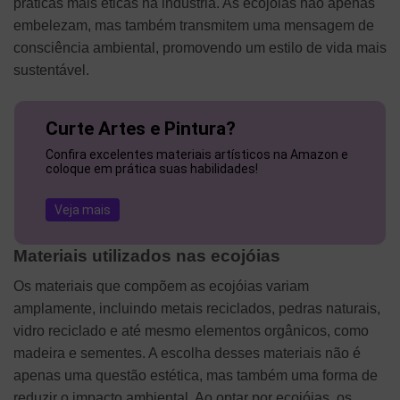
práticas mais éticas na indústria. As ecojóias não apenas
embelezam, mas também transmitem uma mensagem de
consciência ambiental, promovendo um estilo de vida mais
sustentável.
Curte Artes e Pintura?
Confira excelentes materiais artísticos na Amazon e
coloque em prática suas habilidades!
Veja mais
Materiais utilizados nas ecojóias
Os materiais que compõem as ecojóias variam
amplamente, incluindo metais reciclados, pedras naturais,
vidro reciclado e até mesmo elementos orgânicos, como
madeira e sementes. A escolha desses materiais não é
apenas uma questão estética, mas também uma forma de
reduzir o impacto ambiental. Ao optar por ecojóias, os